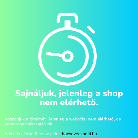
Sajnáljuk, jelenleg a shop
nem elérhető.
Köszönjük a türelmét. Jelenleg a weboldal nem elérhető, de
hamarosan visszatérünk.
Addig is elérhető ez az oldal:
hacsaveczbetti.hu