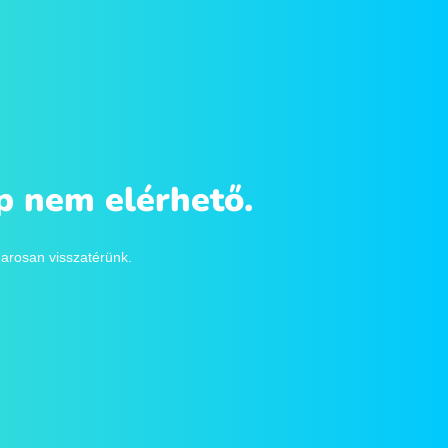
op nem elérhető.
marosan visszatérünk.