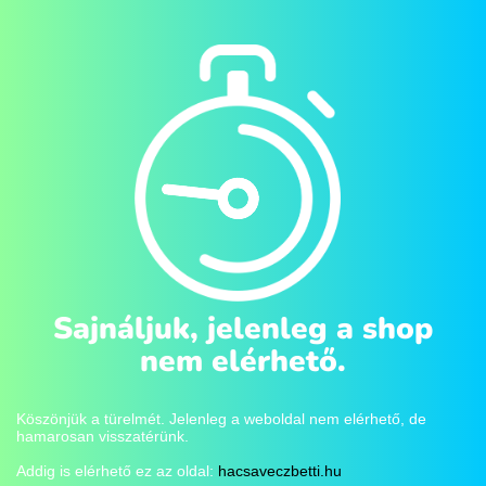
Sajnáljuk, jelenleg a shop
nem elérhető.
Köszönjük a türelmét. Jelenleg a weboldal nem elérhető, de
hamarosan visszatérünk.
Addig is elérhető ez az oldal:
hacsaveczbetti.hu