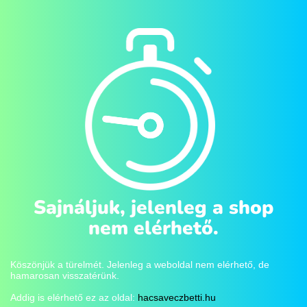
Sajnáljuk, jelenleg a shop
nem elérhető.
Köszönjük a türelmét. Jelenleg a weboldal nem elérhető, de
hamarosan visszatérünk.
Addig is elérhető ez az oldal:
hacsaveczbetti.hu